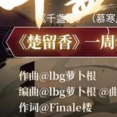
《千盏灯》（慕寒/HI
）