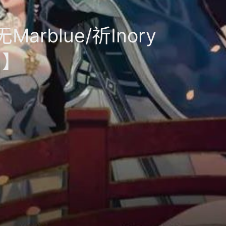
rblue/祈Inory
曲】