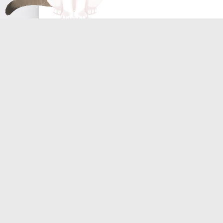
【三无&双笙】绮云泽【人声本