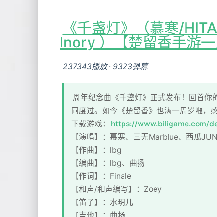
《千盏灯》（慕寒/HITA/
Inory ）【楚留香手
237343播放
·
9323弹幕
周年纪念曲《千盏灯》正式发布！回首你
同度过。如今《楚留香》也满一周岁啦，
下载游戏：
https://www.biligame.com/de
【演唱】：慕寒、三无Marblue、西瓜JUN、
【作曲】：lbg
【编曲】：lbg、曲扬
【作词】：Finale
【和声/和声编写】：Zoey
【笛子】：水玥儿
【吉他】：曲扬