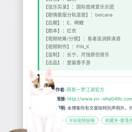
【弦乐实录】：国际首席爱乐乐团
【剧情歌版分轨混音】：beicana
【后期】：E、啊鲤
【剧本】：红衣
【视频统筹/分镜】：易者连消醉清酒
【视频制作】：PiN_K
【监制】：长宁、月蚀原创音乐
【出品】：楚留香手游
网易一梦江湖官方
文章作者:
http://www.xn--ehq049c.co
文章链接:
本博客所有文章除特別声明外，
版权声明:
原创音乐
B站视频投稿
收藏夹-散落