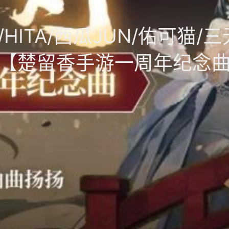
TA/西瓜JUN/佑可猫/三无Ma
【楚留香手游一周年纪念