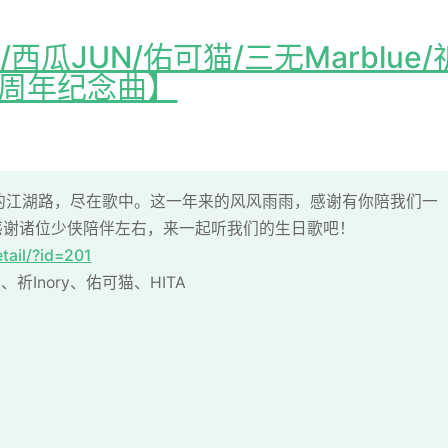
西瓜JUN/佑可猫/三无Marblue/
游一周年纪念曲】
的江湖路，尽在歌中。这一年来的风风雨雨，感谢有你陪我们一
感谢诸位少侠陪伴左右，来一起听我们的生日歌吧！
tail/?id=201
祈Inory、佑可猫、HITA