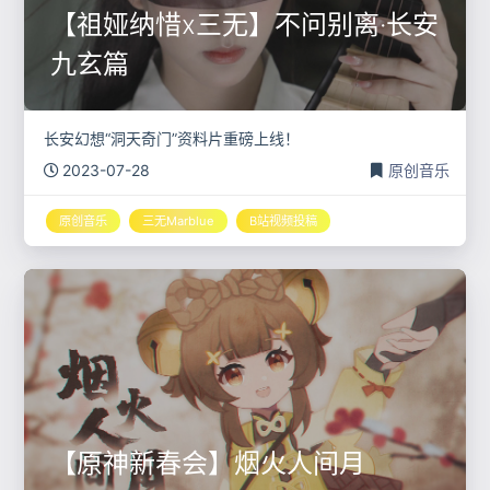
【祖娅纳惜x三无】不问别离·长安
九玄篇
长安幻想“洞天奇门”资料片重磅上线！
2023-07-28
原创音乐
原创音乐
三无Marblue
B站视频投稿
【原神新春会】烟火人间月