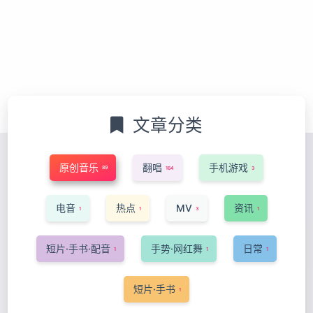
文章分类
原创音乐
翻唱
手机游戏
89
164
3
电音
热点
MV
资讯
1
1
3
1
短片·手书·配音
手势·网红舞
日常
1
1
1
短片·手书
1