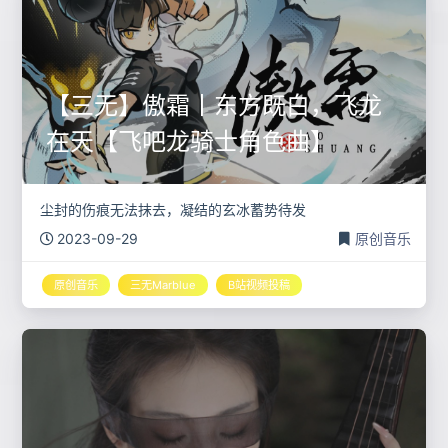
【三无】傲霜丨东方既白，飞龙
在天【飞吧龙骑士角色曲】
尘封的伤痕无法抹去，凝结的玄冰蓄势待发
2023-09-29
原创音乐
原创音乐
三无Marblue
B站视频投稿