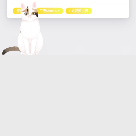
原创音乐
三无Marblue
B站视频投稿
【明日方舟新春会/三无/令原创
曲】敢归云间宿
“我与天地周旋久，写尽梦。便成梦。”
2023-01-17
原创音乐
原创音乐
B站视频投稿
杨颜同学