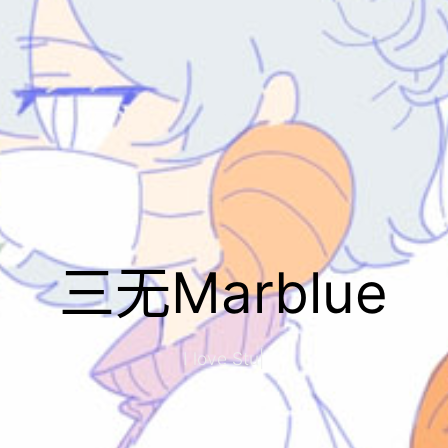
三无Marblue
I love Study And
|