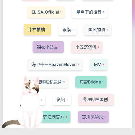
ELISA_Official
星穹下的律音
1
1
漆柚柚柚
银临
国风物语
1
1
1
锦衣小盆友
小五沉沉沉
1
1
海卫十一HeavenEleven
MV
1
3
哔哩哔哩纪录片
布雷Bridge
1
1
-Ansa-
资讯
哔哩哔哩国创
1
1
1
网易一梦江湖官方
忘川风华录
2
1
洛萱
短片·手书·配音
猫菇椰汁
1
1
1