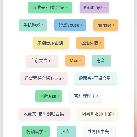
收藏夹-日翻合集
KBShinya
23
8
手机游戏
泠鸢yousa
hanser
3
2
4
宋潮音乐企划
祖娅纳惜
1
5
广东共青团
Mes
电音
2
1
1
希望索任合资T-L-S
收藏夹-原唱合集
1
5
阿萨Aza
茶理理理子
1
2
收藏夹-忘川翻唱合集
网易阴阳师手游
1
1
杨颜同学
热点
共青团中央
1
1
2