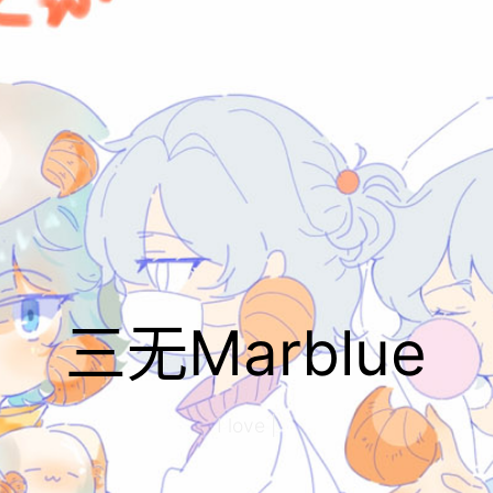
三无Marblue
I love St
|