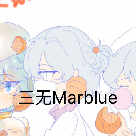
三无Marblue
I love Study
|