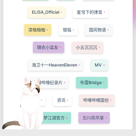
ELISA_Official
星穹下的律音
1
1
漆柚柚柚
银临
国风物语
1
1
1
锦衣小盆友
小五沉沉沉
1
1
海卫十一HeavenEleven
MV
1
3
哔哩哔哩纪录片
布雷Bridge
1
1
-Ansa-
资讯
哔哩哔哩国创
1
1
1
网易一梦江湖官方
忘川风华录
2
1
洛萱
短片·手书·配音
猫菇椰汁
1
1
1