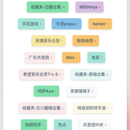
收藏夹-日翻合集
KBShinya
23
8
手机游戏
泠鸢yousa
hanser
3
2
4
宋潮音乐企划
祖娅纳惜
1
5
广东共青团
Mes
电音
2
1
1
希望索任合资T-L-S
收藏夹-原唱合集
1
5
阿萨Aza
茶理理理子
1
2
收藏夹-忘川翻唱合集
网易阴阳师手游
1
1
杨颜同学
热点
共青团中央
1
1
2