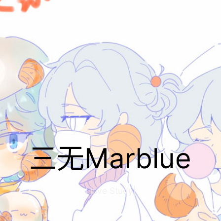
三无Marblue
I love Study An
|