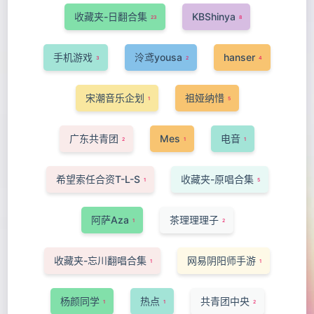
收藏夹-日翻合集
KBShinya
23
8
手机游戏
泠鸢yousa
hanser
3
2
4
宋潮音乐企划
祖娅纳惜
1
5
广东共青团
Mes
电音
2
1
1
希望索任合资T-L-S
收藏夹-原唱合集
1
5
阿萨Aza
茶理理理子
1
2
收藏夹-忘川翻唱合集
网易阴阳师手游
1
1
杨颜同学
热点
共青团中央
1
1
2