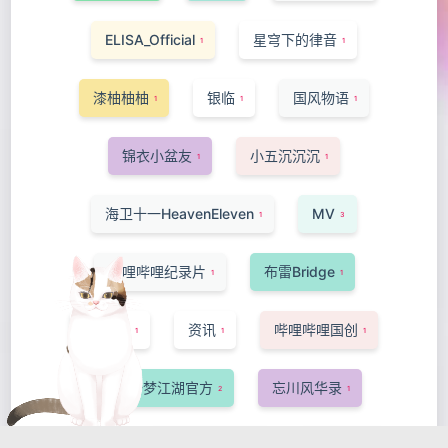
ELISA_Official
星穹下的律音
1
1
漆柚柚柚
银临
国风物语
1
1
1
锦衣小盆友
小五沉沉沉
1
1
海卫十一HeavenEleven
MV
1
3
哔哩哔哩纪录片
布雷Bridge
1
1
-Ansa-
资讯
哔哩哔哩国创
1
1
1
网易一梦江湖官方
忘川风华录
2
1
洛萱
短片·手书·配音
猫菇椰汁
1
1
1