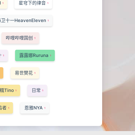
l
星穹下的律音
1
1
卫十一HeavenEleven
1
哔哩哔哩国创
1
汁
露露娜Ruruna
1
1
易世樊花
1
糯Tino
日常
1
1
笛者
恩雅NYA
1
1