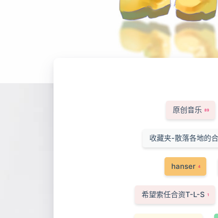
原创音乐
89
收藏夹-散落各地的
hanser
4
希望索任合资T-L-S
1