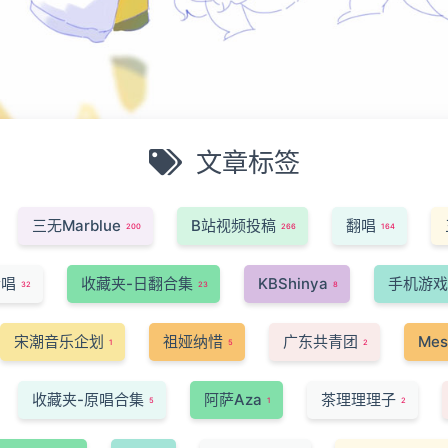
文章标签
三无Marblue
B站视频投稿
翻唱
200
266
164
合唱
收藏夹-日翻合集
KBShinya
手机游戏
32
23
8
宋潮音乐企划
祖娅纳惜
广东共青团
Mes
1
5
2
收藏夹-原唱合集
阿萨Aza
茶理理理子
5
1
2