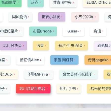
杨颜同学
热点
共青团中央
ELISA_Officia
1
1
2
国风物语
锦衣小盆友
小五沉沉沉
海
1
1
1
哔哩纪录片
布雷Bridge
-Ansa-
资讯
1
1
1
1
忘川风华录
洛萱
短片·手书·配音
猫菇椰
1
1
1
作室
萧忆情Alex
手势·网红舞
伢伢gagako
1
2
1
1
比Dubi
子弥MiFaFa
盛世美颜老妖蛾子
提
2
1
1
笙子
忘川驻现世电台
短片·手书
哈米伦的弄
1
1
1