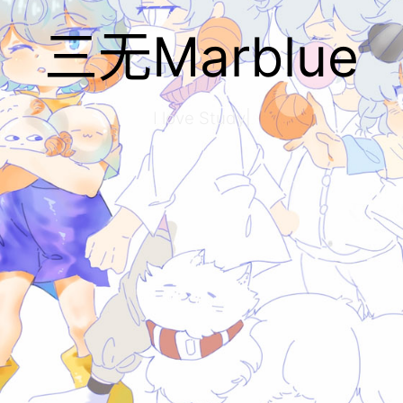
三无Marblue
I love Study And
|