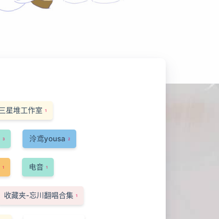
三星堆工作室
1
泠鸢yousa
3
2
电音
1
1
收藏夹-忘川翻唱合集
1