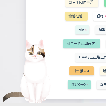
网易阴阳师手游
1
漆柚柚柚
银临
1
1
MV
哔哩
3
网易一梦江湖官方
2
Trinity三星堆工
时空猎人3
嘟
1
哦漏QAQ
双
1