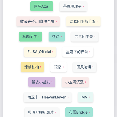
阿萨Aza
茶理理理子
1
2
收藏夹-忘川翻唱合集
网易阴阳师手游
1
1
杨颜同学
热点
共青团中央
1
1
2
ELISA_Official
星穹下的律音
1
1
漆柚柚柚
银临
国风物语
1
1
1
锦衣小盆友
小五沉沉沉
1
1
海卫十一HeavenEleven
MV
1
3
哔哩哔哩纪录片
布雷Bridge
1
1