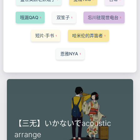
哦漏QAQ
双笙子
忘川驻现世电台
1
1
1
短片·手书
哈米伦的弄笛者
1
1
恩雅NYA
1
【三无】いかないでacoustic
arrange