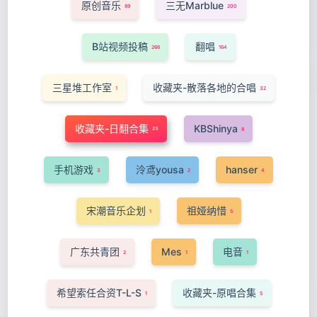
原创音乐
三无Marblue
89
200
B站视频投稿
翻唱
266
164
三星堆工作室
收藏夹-散落各地的合唱
1
32
收藏夹-日翻合集
KBShinya
23
8
手机游戏
泠鸢yousa
hanser
3
2
4
宋潮音乐企划
祖娅纳惜
1
5
广东共青团
Mes
电音
2
1
1
希望索任合资T-L-S
收藏夹-原唱合集
1
5