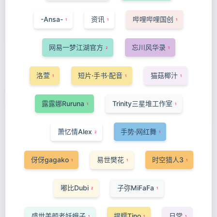
-Ansa-
资讯
哔哩哔哩国创
1
1
1
网易一梦江湖官方
忘川风华录
2
1
洛萱
短片·手书·配音
猫菇椰汁
1
1
1
露露娜Ruruna
Trinity三星堆工作室
1
1
萧忆情Alex
手势·网红舞
2
1
伢伢gagako
易世樊花
时空猎人3
1
1
1
嘟比Dubi
子弥MiFaFa
2
1
盛世美颜老妖蛾子
提糯Tino
日常
1
1
1