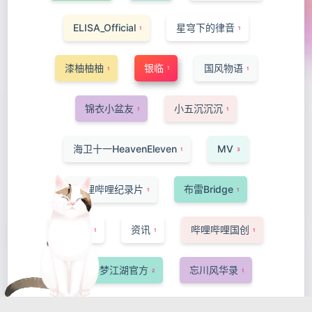
ELISA_Official
星穹下的律音
1
1
漆柚柚柚
银临
国风物语
1
1
1
锦衣小盆友
小五沉沉沉
1
1
海卫十一HeavenEleven
MV
1
3
哔哩哔哩纪录片
布雷Bridge
1
1
-Ansa-
资讯
哔哩哔哩国创
1
1
1
网易一梦江湖官方
忘川风华录
2
1
洛萱
短片·手书·配音
猫菇椰汁
1
1
1