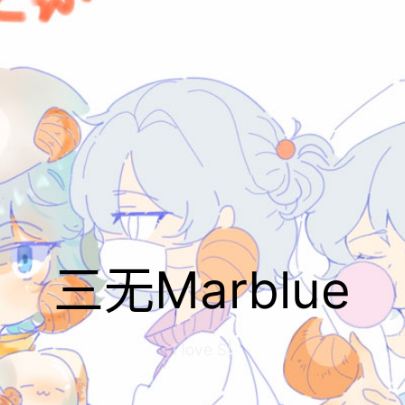
三无Marblue
I love Stu
|