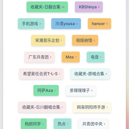
收藏夹-日翻合集
KBShinya
23
8
手机游戏
泠鸢yousa
hanser
3
2
4
宋潮音乐企划
祖娅纳惜
1
5
广东共青团
Mes
电音
2
1
1
希望索任合资T-L-S
收藏夹-原唱合集
1
5
阿萨Aza
茶理理理子
1
2
收藏夹-忘川翻唱合集
网易阴阳师手游
1
1
杨颜同学
热点
共青团中央
1
1
2