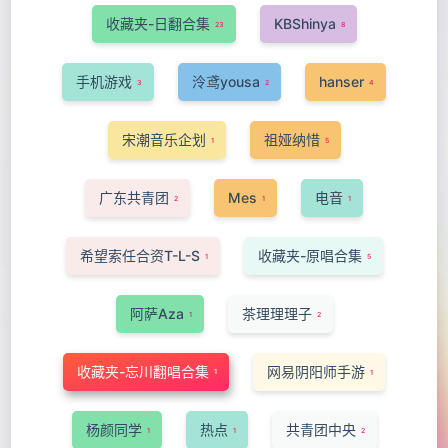
收藏夹-日翻合集
KBShinya
23
8
手机游戏
泠鸢yousa
hanser
3
2
4
宋潮音乐企划
祖娅纳惜
1
5
广东共青团
Mes
电音
2
1
1
希望索任合资T-L-S
收藏夹-原唱合集
1
5
阿萨Aza
茶理理理子
1
2
收藏夹-忘川翻唱合集
网易阴阳师手游
1
1
杨颜同学
热点
共青团中央
1
1
2