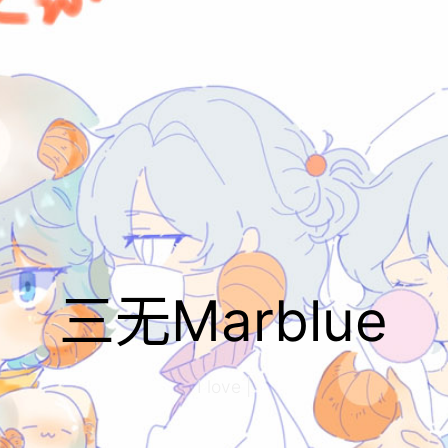
三无Marblue
I love St
|