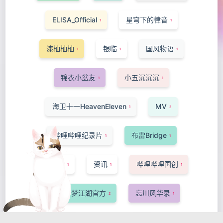
ELISA_Official
星穹下的律音
1
1
漆柚柚柚
银临
国风物语
1
1
1
锦衣小盆友
小五沉沉沉
1
1
海卫十一HeavenEleven
MV
1
3
哔哩哔哩纪录片
布雷Bridge
1
1
-Ansa-
资讯
哔哩哔哩国创
1
1
1
网易一梦江湖官方
忘川风华录
2
1
洛萱
短片·手书·配音
猫菇椰汁
1
1
1