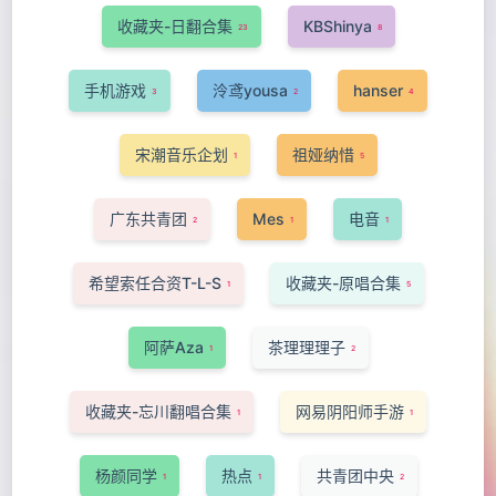
收藏夹-日翻合集
KBShinya
23
8
手机游戏
泠鸢yousa
hanser
3
2
4
宋潮音乐企划
祖娅纳惜
1
5
广东共青团
Mes
电音
2
1
1
希望索任合资T-L-S
收藏夹-原唱合集
1
5
阿萨Aza
茶理理理子
1
2
收藏夹-忘川翻唱合集
网易阴阳师手游
1
1
杨颜同学
热点
共青团中央
1
1
2