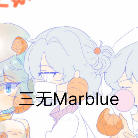
三无Marblue
I love Stud
|