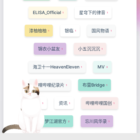
ELISA_Official
星穹下的律音
1
1
漆柚柚柚
银临
国风物语
1
1
1
锦衣小盆友
小五沉沉沉
1
1
海卫十一HeavenEleven
MV
1
3
哔哩哔哩纪录片
布雷Bridge
1
1
-Ansa-
资讯
哔哩哔哩国创
1
1
1
网易一梦江湖官方
忘川风华录
2
1
洛萱
短片·手书·配音
猫菇椰汁
1
1
1