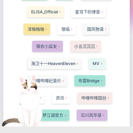
ELISA_Official
星穹下的律音
1
1
漆柚柚柚
银临
国风物语
1
1
1
锦衣小盆友
小五沉沉沉
1
1
海卫十一HeavenEleven
MV
1
3
哔哩哔哩纪录片
布雷Bridge
1
1
-Ansa-
资讯
哔哩哔哩国创
1
1
1
网易一梦江湖官方
忘川风华录
2
1
洛萱
短片·手书·配音
猫菇椰汁
1
1
1