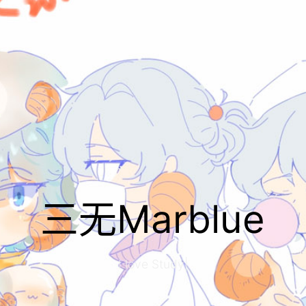
三无Marblue
I love Study An
|