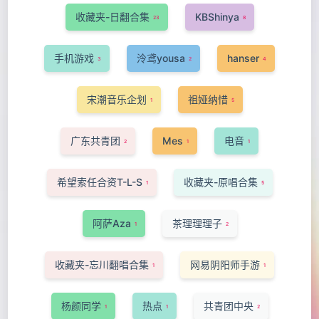
收藏夹-日翻合集
KBShinya
23
8
手机游戏
泠鸢yousa
hanser
3
2
4
宋潮音乐企划
祖娅纳惜
1
5
广东共青团
Mes
电音
2
1
1
希望索任合资T-L-S
收藏夹-原唱合集
1
5
阿萨Aza
茶理理理子
1
2
收藏夹-忘川翻唱合集
网易阴阳师手游
1
1
杨颜同学
热点
共青团中央
1
1
2